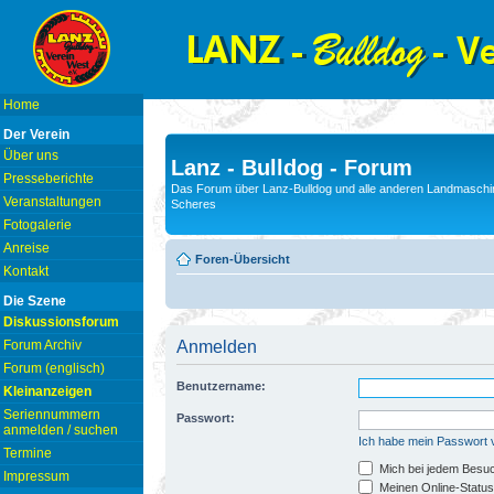
Home
Der Verein
Über uns
Lanz - Bulldog - Forum
Presseberichte
Das Forum über Lanz-Bulldog und alle anderen Landmaschin
Veranstaltungen
Scheres
Fotogalerie
Anreise
Foren-Übersicht
Kontakt
Die Szene
Diskussionsforum
Forum Archiv
Anmelden
Forum (englisch)
Benutzername:
Kleinanzeigen
Seriennummern
Passwort:
anmelden / suchen
Ich habe mein Passwort
Termine
Mich bei jedem Besu
Impressum
Meinen Online-Status