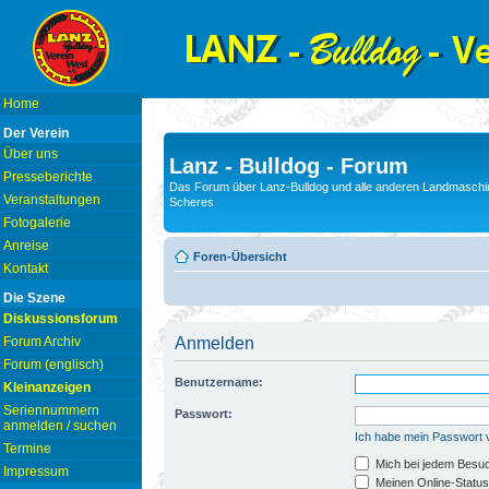
Home
Der Verein
Über uns
Lanz - Bulldog - Forum
Presseberichte
Das Forum über Lanz-Bulldog und alle anderen Landmaschin
Veranstaltungen
Scheres
Fotogalerie
Anreise
Foren-Übersicht
Kontakt
Die Szene
Diskussionsforum
Forum Archiv
Anmelden
Forum (englisch)
Benutzername:
Kleinanzeigen
Seriennummern
Passwort:
anmelden / suchen
Ich habe mein Passwort
Termine
Mich bei jedem Besu
Impressum
Meinen Online-Status