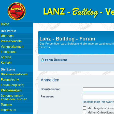
Home
Der Verein
Über uns
Lanz - Bulldog - Forum
Presseberichte
Das Forum über Lanz-Bulldog und alle anderen Landmaschin
Veranstaltungen
Scheres
Fotogalerie
Anreise
Foren-Übersicht
Kontakt
Die Szene
Diskussionsforum
Forum Archiv
Anmelden
Forum (englisch)
Benutzername:
Kleinanzeigen
Seriennummern
Passwort:
anmelden / suchen
Ich habe mein Passwort
Termine
Mich bei jedem Besu
Impressum
Meinen Online-Status