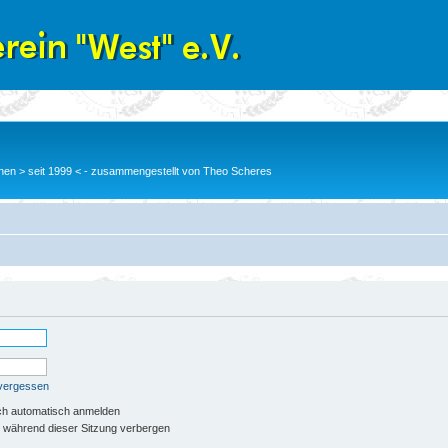
en > seit 1999 < - zusammengestellt von Theo Scheres
 vergessen
ch automatisch anmelden
 während dieser Sitzung verbergen