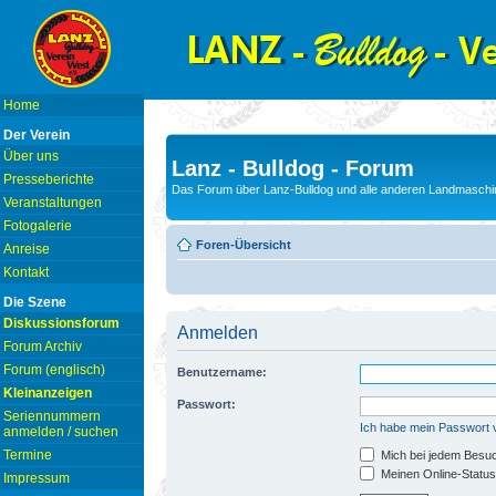
Home
Der Verein
Über uns
Lanz - Bulldog - Forum
Presseberichte
Das Forum über Lanz-Bulldog und alle anderen Landmaschin
Veranstaltungen
Fotogalerie
Foren-Übersicht
Anreise
Kontakt
Die Szene
Diskussionsforum
Anmelden
Forum Archiv
Forum (englisch)
Benutzername:
Kleinanzeigen
Passwort:
Seriennummern
Ich habe mein Passwort
anmelden / suchen
Termine
Mich bei jedem Besu
Meinen Online-Status
Impressum