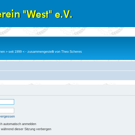
en > seit 1999 < - zusammengestellt von Theo Scheres
 vergessen
ch automatisch anmelden
 während dieser Sitzung verbergen