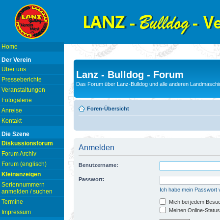
Home
Der Verein
Über uns
Lanz - Bulldog - Forum
Presseberichte
Das Forum über Lanz-Bulldog und alle anderen Landmaschin
Veranstaltungen
Fotogalerie
Foren-Übersicht
Anreise
Kontakt
Die Szene
Diskussionsforum
Anmelden
Forum Archiv
Forum (englisch)
Benutzername:
Kleinanzeigen
Passwort:
Seriennummern
Ich habe mein Passwort
anmelden / suchen
Termine
Mich bei jedem Besu
Meinen Online-Status
Impressum