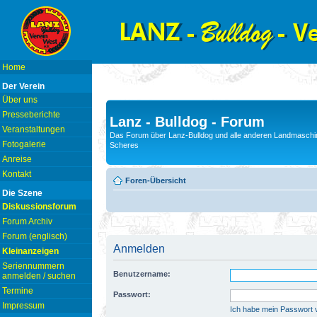
Home
Der Verein
Über uns
Presseberichte
Lanz - Bulldog - Forum
Veranstaltungen
Das Forum über Lanz-Bulldog und alle anderen Landmaschin
Fotogalerie
Scheres
Anreise
Kontakt
Foren-Übersicht
Die Szene
Diskussionsforum
Forum Archiv
Forum (englisch)
Anmelden
Kleinanzeigen
Seriennummern
Benutzername:
anmelden / suchen
Termine
Passwort:
Impressum
Ich habe mein Passwort