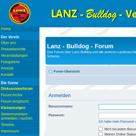
Home
Der Verein
Über uns
Lanz - Bulldog - Forum
Presseberichte
Das Forum über Lanz-Bulldog und alle anderen Landmaschin
Veranstaltungen
Scheres
Fotogalerie
Anreise
Foren-Übersicht
Kontakt
Die Szene
Diskussionsforum
Forum Archiv
Anmelden
Forum (englisch)
Benutzername:
Kleinanzeigen
Seriennummern
Passwort:
anmelden / suchen
Ich habe mein Passwort
Termine
Mich bei jedem Besu
Impressum
Meinen Online-Status