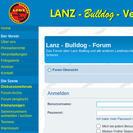
Home
Der Verein
Über uns
Lanz - Bulldog - Forum
Presseberichte
Das Forum über Lanz-Bulldog und alle anderen Landmaschin
Veranstaltungen
Scheres
Fotogalerie
Anreise
Foren-Übersicht
Kontakt
Die Szene
Diskussionsforum
Forum Archiv
Anmelden
Forum (englisch)
Benutzername:
Kleinanzeigen
Seriennummern
Passwort:
anmelden / suchen
Ich habe mein Passwort
Termine
Mich bei jedem Besu
Impressum
Meinen Online-Status