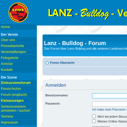
Home
Der Verein
Über uns
Lanz - Bulldog - Forum
Presseberichte
Das Forum über Lanz-Bulldog und alle anderen Landmaschin
Veranstaltungen
Fotogalerie
Foren-Übersicht
Anreise
Kontakt
Die Szene
Diskussionsforum
Anmelden
Forum Archiv
Forum (englisch)
Benutzername:
Kleinanzeigen
Passwort:
Seriennummern
Ich habe mein Passwort
anmelden / suchen
Termine
Mich bei jedem Besu
Meinen Online-Status
Impressum