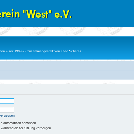
en > seit 1999 < - zusammengestellt von Theo Scheres
 vergessen
ch automatisch anmelden
 während dieser Sitzung verbergen