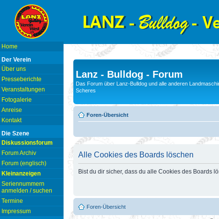
Home
Der Verein
Über uns
Lanz - Bulldog - Forum
Presseberichte
Das Forum über Lanz-Bulldog und alle anderen Landmaschin
Veranstaltungen
Scheres
Fotogalerie
Anreise
Foren-Übersicht
Kontakt
Die Szene
Diskussionsforum
Forum Archiv
Alle Cookies des Boards löschen
Forum (englisch)
Bist du dir sicher, dass du alle Cookies des Boards 
Kleinanzeigen
Seriennummern
anmelden / suchen
Termine
Foren-Übersicht
Impressum