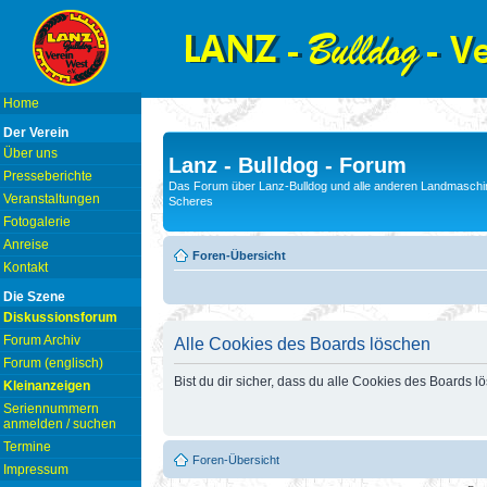
Home
Der Verein
Über uns
Lanz - Bulldog - Forum
Presseberichte
Das Forum über Lanz-Bulldog und alle anderen Landmaschin
Veranstaltungen
Scheres
Fotogalerie
Anreise
Foren-Übersicht
Kontakt
Die Szene
Diskussionsforum
Forum Archiv
Alle Cookies des Boards löschen
Forum (englisch)
Bist du dir sicher, dass du alle Cookies des Boards 
Kleinanzeigen
Seriennummern
anmelden / suchen
Termine
Foren-Übersicht
Impressum