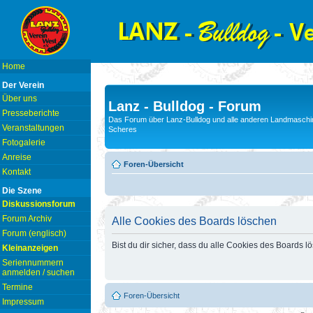
Home
Der Verein
Über uns
Lanz - Bulldog - Forum
Presseberichte
Das Forum über Lanz-Bulldog und alle anderen Landmaschin
Veranstaltungen
Scheres
Fotogalerie
Anreise
Foren-Übersicht
Kontakt
Die Szene
Diskussionsforum
Forum Archiv
Alle Cookies des Boards löschen
Forum (englisch)
Bist du dir sicher, dass du alle Cookies des Boards 
Kleinanzeigen
Seriennummern
anmelden / suchen
Termine
Foren-Übersicht
Impressum