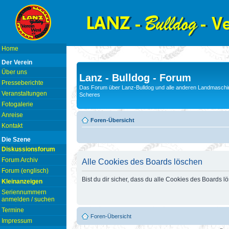
Home
Der Verein
Über uns
Lanz - Bulldog - Forum
Presseberichte
Das Forum über Lanz-Bulldog und alle anderen Landmaschin
Veranstaltungen
Scheres
Fotogalerie
Anreise
Foren-Übersicht
Kontakt
Die Szene
Diskussionsforum
Forum Archiv
Alle Cookies des Boards löschen
Forum (englisch)
Bist du dir sicher, dass du alle Cookies des Boards 
Kleinanzeigen
Seriennummern
anmelden / suchen
Termine
Foren-Übersicht
Impressum