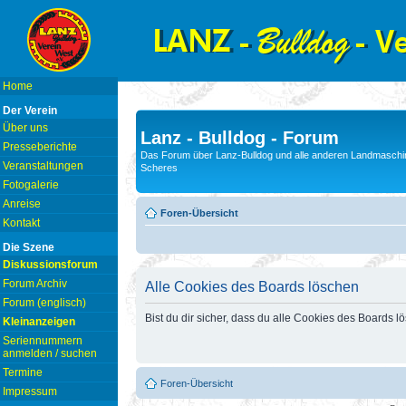
Home
Der Verein
Über uns
Lanz - Bulldog - Forum
Presseberichte
Das Forum über Lanz-Bulldog und alle anderen Landmaschin
Veranstaltungen
Scheres
Fotogalerie
Anreise
Foren-Übersicht
Kontakt
Die Szene
Diskussionsforum
Forum Archiv
Alle Cookies des Boards löschen
Forum (englisch)
Bist du dir sicher, dass du alle Cookies des Boards 
Kleinanzeigen
Seriennummern
anmelden / suchen
Termine
Foren-Übersicht
Impressum