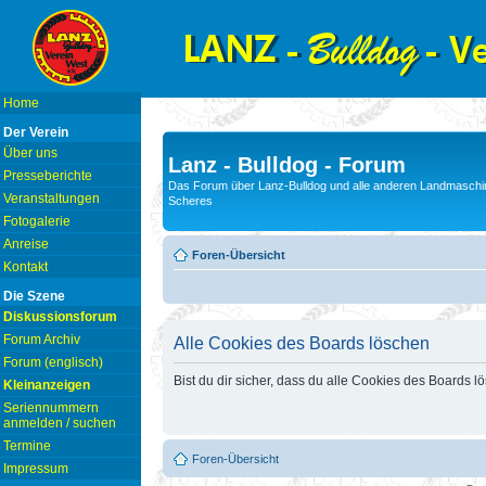
Home
Der Verein
Über uns
Lanz - Bulldog - Forum
Presseberichte
Das Forum über Lanz-Bulldog und alle anderen Landmaschin
Veranstaltungen
Scheres
Fotogalerie
Anreise
Foren-Übersicht
Kontakt
Die Szene
Diskussionsforum
Forum Archiv
Alle Cookies des Boards löschen
Forum (englisch)
Bist du dir sicher, dass du alle Cookies des Boards 
Kleinanzeigen
Seriennummern
anmelden / suchen
Termine
Foren-Übersicht
Impressum