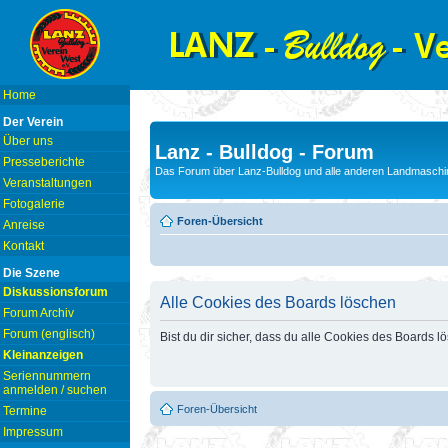
Home
Der Verein
Über uns
Lanz - Bulldog - Forum
Presseberichte
Das Forum über Lanz-Bulldog und alle anderen Landmaschin
Veranstaltungen
Fotogalerie
Foren-Übersicht
Anreise
Kontakt
Die Szene
Diskussionsforum
Alle Cookies des Boards löschen
Forum Archiv
Forum (englisch)
Bist du dir sicher, dass du alle Cookies des Boards 
Kleinanzeigen
Seriennummern
anmelden / suchen
Foren-Übersicht
Termine
Impressum