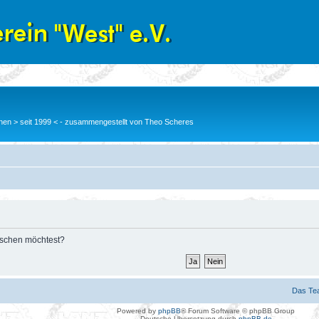
en > seit 1999 < - zusammengestellt von Theo Scheres
löschen möchtest?
Das Te
Powered by
phpBB
® Forum Software © phpBB Group
Deutsche Übersetzung durch
phpBB.de