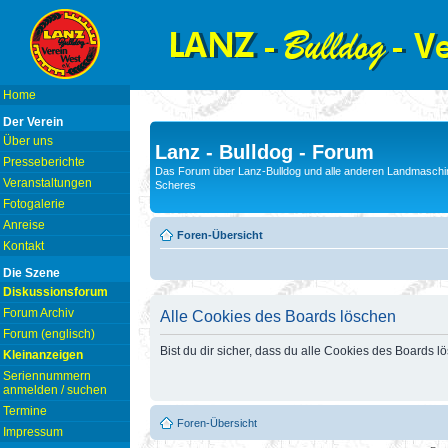
Home
Der Verein
Über uns
Lanz - Bulldog - Forum
Presseberichte
Das Forum über Lanz-Bulldog und alle anderen Landmaschin
Veranstaltungen
Scheres
Fotogalerie
Anreise
Foren-Übersicht
Kontakt
Die Szene
Diskussionsforum
Forum Archiv
Alle Cookies des Boards löschen
Forum (englisch)
Bist du dir sicher, dass du alle Cookies des Boards 
Kleinanzeigen
Seriennummern
anmelden / suchen
Termine
Foren-Übersicht
Impressum