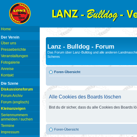
Home
Der Verein
Über uns
Lanz - Bulldog - Forum
Presseberichte
Das Forum über Lanz-Bulldog und alle anderen Landmaschin
Veranstaltungen
Scheres
Fotogalerie
Anreise
Foren-Übersicht
Kontakt
Die Szene
Diskussionsforum
Forum Archiv
Alle Cookies des Boards löschen
Forum (englisch)
Bist du dir sicher, dass du alle Cookies des Boards 
Kleinanzeigen
Seriennummern
anmelden / suchen
Termine
Foren-Übersicht
Impressum