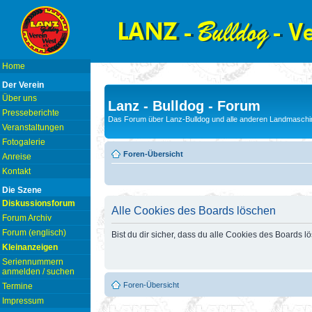
Home
Der Verein
Über uns
Lanz - Bulldog - Forum
Presseberichte
Das Forum über Lanz-Bulldog und alle anderen Landmaschin
Veranstaltungen
Fotogalerie
Foren-Übersicht
Anreise
Kontakt
Die Szene
Diskussionsforum
Alle Cookies des Boards löschen
Forum Archiv
Forum (englisch)
Bist du dir sicher, dass du alle Cookies des Boards 
Kleinanzeigen
Seriennummern
anmelden / suchen
Foren-Übersicht
Termine
Impressum