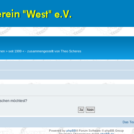
en > seit 1999 < - zusammengestellt von Theo Scheres
löschen möchtest?
Das Te
Powered by
phpBB
® Forum Software © phpBB Group
Deutsche Übersetzung durch
phpBB.de