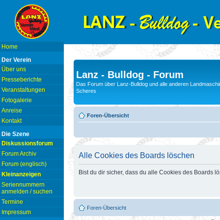
Home
Der Verein
Über uns
Lanz - Bulldog - Forum
Presseberichte
Das Forum über Lanz-Bulldog und alle anderen Landmaschin
Veranstaltungen
Scheres
Fotogalerie
Anreise
Foren-Übersicht
Kontakt
Die Szene
Diskussionsforum
Forum Archiv
Alle Cookies des Boards löschen
Forum (englisch)
Bist du dir sicher, dass du alle Cookies des Boards 
Kleinanzeigen
Seriennummern
anmelden / suchen
Termine
Foren-Übersicht
Impressum