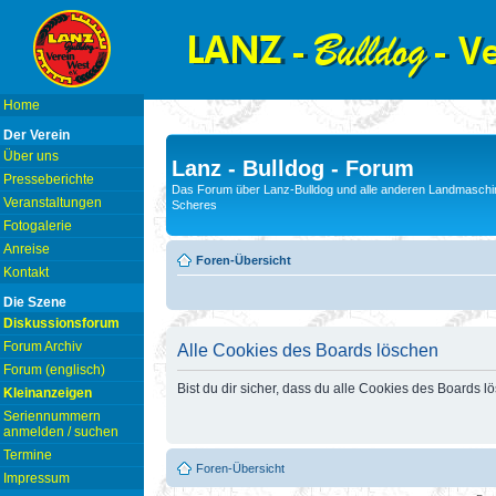
Home
Der Verein
Über uns
Lanz - Bulldog - Forum
Presseberichte
Das Forum über Lanz-Bulldog und alle anderen Landmaschin
Veranstaltungen
Scheres
Fotogalerie
Anreise
Foren-Übersicht
Kontakt
Die Szene
Diskussionsforum
Forum Archiv
Alle Cookies des Boards löschen
Forum (englisch)
Bist du dir sicher, dass du alle Cookies des Boards 
Kleinanzeigen
Seriennummern
anmelden / suchen
Termine
Foren-Übersicht
Impressum