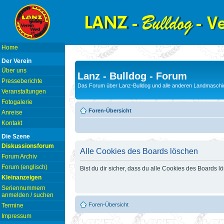
Home
Der Verein
Über uns
Lanz - Bulldog - Forum
Presseberichte
Das Forum über Lanz-Bulldog und alle anderen Landmaschin
Veranstaltungen
Fotogalerie
Foren-Übersicht
Anreise
Kontakt
Die Szene
Diskussionsforum
Alle Cookies des Boards löschen
Forum Archiv
Forum (englisch)
Bist du dir sicher, dass du alle Cookies des Boards 
Kleinanzeigen
Seriennummern
anmelden / suchen
Foren-Übersicht
Termine
Impressum