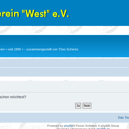
en > seit 1999 < - zusammengestellt von Theo Scheres
löschen möchtest?
Das Te
Powered by
phpBB
® Forum Software © phpBB Group
Deutsche Übersetzung durch
phpBB.de