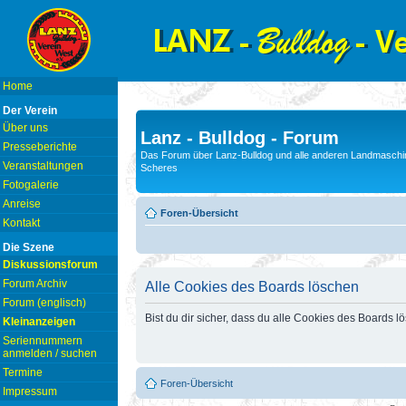
Home
Der Verein
Über uns
Lanz - Bulldog - Forum
Presseberichte
Das Forum über Lanz-Bulldog und alle anderen Landmaschin
Veranstaltungen
Scheres
Fotogalerie
Anreise
Foren-Übersicht
Kontakt
Die Szene
Diskussionsforum
Forum Archiv
Alle Cookies des Boards löschen
Forum (englisch)
Bist du dir sicher, dass du alle Cookies des Boards 
Kleinanzeigen
Seriennummern
anmelden / suchen
Termine
Foren-Übersicht
Impressum