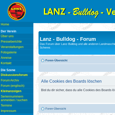
Home
Der Verein
Über uns
Lanz - Bulldog - Forum
Presseberichte
Das Forum über Lanz-Bulldog und alle anderen Landmaschin
Veranstaltungen
Scheres
Fotogalerie
Anreise
Foren-Übersicht
Kontakt
Die Szene
Diskussionsforum
Forum Archiv
Alle Cookies des Boards löschen
Forum (englisch)
Bist du dir sicher, dass du alle Cookies des Boards 
Kleinanzeigen
Seriennummern
anmelden / suchen
Termine
Foren-Übersicht
Impressum