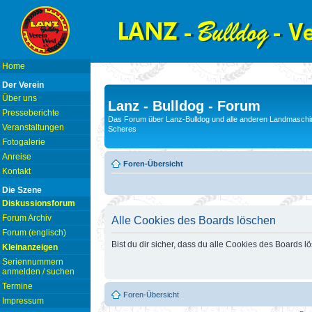
Home
Der Verein
Über uns
Lanz - Bulldog - Forum
Presseberichte
Das Forum über Lanz-Bulldog und alle anderen Landmaschin
Veranstaltungen
Scheres
Fotogalerie
Anreise
Foren-Übersicht
Kontakt
Die Szene
Diskussionsforum
Forum Archiv
Alle Cookies des Boards löschen
Forum (englisch)
Bist du dir sicher, dass du alle Cookies des Boards 
Kleinanzeigen
Seriennummern
anmelden / suchen
Termine
Foren-Übersicht
Impressum