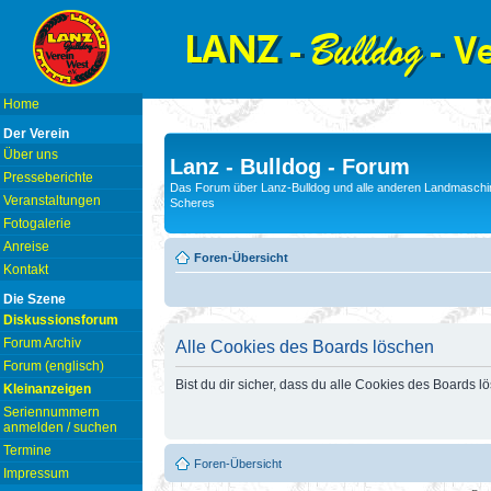
Home
Der Verein
Über uns
Lanz - Bulldog - Forum
Presseberichte
Das Forum über Lanz-Bulldog und alle anderen Landmaschin
Veranstaltungen
Scheres
Fotogalerie
Anreise
Foren-Übersicht
Kontakt
Die Szene
Diskussionsforum
Forum Archiv
Alle Cookies des Boards löschen
Forum (englisch)
Bist du dir sicher, dass du alle Cookies des Boards 
Kleinanzeigen
Seriennummern
anmelden / suchen
Termine
Foren-Übersicht
Impressum