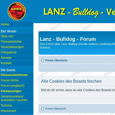
Home
Der Verein
Über uns
Lanz - Bulldog - Forum
Presseberichte
Das Forum über Lanz-Bulldog und alle anderen Landmaschin
Veranstaltungen
Scheres
Fotogalerie
Anreise
Foren-Übersicht
Kontakt
Die Szene
Diskussionsforum
Forum Archiv
Alle Cookies des Boards löschen
Forum (englisch)
Bist du dir sicher, dass du alle Cookies des Boards 
Kleinanzeigen
Seriennummern
anmelden / suchen
Termine
Foren-Übersicht
Impressum