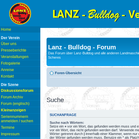
Home
Der Verein
Über uns
Lanz - Bulldog - Forum
Presseberichte
Das Forum über Lanz-Bulldog und alle anderen Landmaschin
Veranstaltungen
Scheres
Fotogalerie
Anreise
Foren-Übersicht
Kontakt
Die Szene
Diskussionsforum
Forum Archiv
Suche
Forum (englisch)
Kleinanzeigen
SUCHANFRAGE
Seriennummern
anmelden / suchen
Suche nach Wörtern:
Setze ein
+
vor ein Wort, das gefunden werden muss und e
Termine
vor ein Wort, das nicht gefunden werden darf. Verwende m
Wörter getrennt durch
|
innerhalb einer Klammer, wenn nur 
Impressum
der Wörter gefunden werden muss. Benutze ein * als Platzh