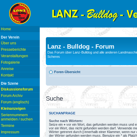
Home
Der Verein
Über uns
Lanz - Bulldog - Forum
Presseberichte
Das Forum über Lanz-Bulldog und alle anderen Landmaschin
Veranstaltungen
Scheres
Fotogalerie
Anreise
Foren-Übersicht
Kontakt
Die Szene
Diskussionsforum
Forum Archiv
Suche
Forum (englisch)
Kleinanzeigen
SUCHANFRAGE
Seriennummern
anmelden / suchen
Suche nach Wörtern:
Setze ein
+
vor ein Wort, das gefunden werden muss und e
Termine
vor ein Wort, das nicht gefunden werden darf. Verwende m
Wörter getrennt durch
|
innerhalb einer Klammer, wenn nur 
Impressum
der Wörter gefunden werden muss. Benutze ein * als Platzh