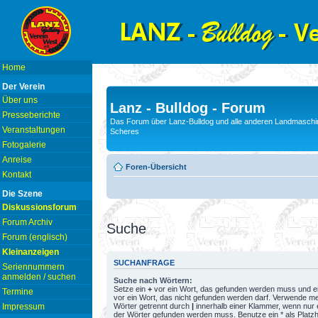
Home
Der Verein
Über uns
Lanz - Bulldog - Forum
Presseberichte
Das Forum über Lanz-Bulldog und alle anderen Landmaschin
Veranstaltungen
Scheres
Fotogalerie
Anreise
Foren-Übersicht
Kontakt
Die Szene
Diskussionsforum
Forum Archiv
Suche
Forum (englisch)
Kleinanzeigen
SUCHANFRAGE
Seriennummern
anmelden / suchen
Suche nach Wörtern:
Setze ein
+
vor ein Wort, das gefunden werden muss und e
Termine
vor ein Wort, das nicht gefunden werden darf. Verwende m
Wörter getrennt durch
|
innerhalb einer Klammer, wenn nur 
Impressum
der Wörter gefunden werden muss. Benutze ein * als Platzh