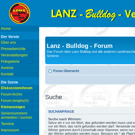
Home
Der Verein
Über uns
Lanz - Bulldog - Forum
Presseberichte
Das Forum über Lanz-Bulldog und alle anderen Landmaschin
Veranstaltungen
Scheres
Fotogalerie
Anreise
Foren-Übersicht
Kontakt
Die Szene
Diskussionsforum
Forum Archiv
Suche
Forum (englisch)
Kleinanzeigen
SUCHANFRAGE
Seriennummern
anmelden / suchen
Suche nach Wörtern:
Setze ein
+
vor ein Wort, das gefunden werden muss und e
Termine
vor ein Wort, das nicht gefunden werden darf. Verwende m
Wörter getrennt durch
|
innerhalb einer Klammer, wenn nur 
Impressum
der Wörter gefunden werden muss. Benutze ein * als Platzh