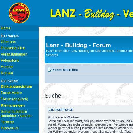
Home
Der Verein
Über uns
Lanz - Bulldog - Forum
Presseberichte
Das Forum über Lanz-Bulldog und alle anderen Landmaschin
Veranstaltungen
Scheres
Fotogalerie
Anreise
Foren-Übersicht
Kontakt
Die Szene
Diskussionsforum
Forum Archiv
Suche
Forum (englisch)
Kleinanzeigen
SUCHANFRAGE
Seriennummern
anmelden / suchen
Suche nach Wörtern:
Setze ein
+
vor ein Wort, das gefunden werden muss und e
Termine
vor ein Wort, das nicht gefunden werden darf. Verwende m
Wörter getrennt durch
|
innerhalb einer Klammer, wenn nur 
Impressum
der Wörter gefunden werden muss. Benutze ein * als Platzh