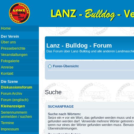
Home
Der Verein
Über uns
Lanz - Bulldog - Forum
Presseberichte
Das Forum über Lanz-Bulldog und alle anderen Landmaschin
Veranstaltungen
Fotogalerie
Foren-Übersicht
Anreise
Kontakt
Die Szene
Diskussionsforum
Suche
Forum Archiv
Forum (englisch)
Kleinanzeigen
SUCHANFRAGE
Seriennummern
Suche nach Wörtern:
anmelden / suchen
Setze ein
+
vor ein Wort, das gefunden werden muss und e
gefunden werden darf. Verwende mehrere Wörter getrennt
Termine
wenn nur eines der Wörter gefunden werden muss. Benutze ei
Übereinstimmungen.
Impressum