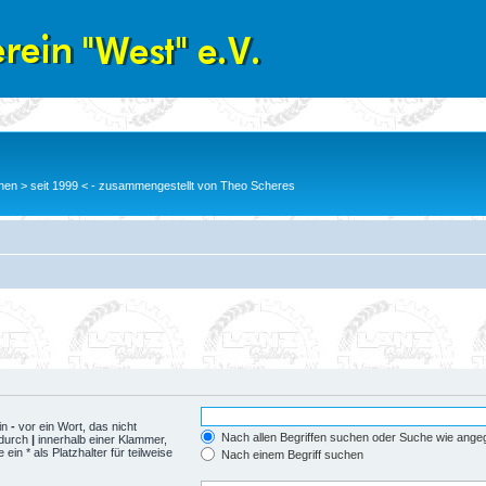
en > seit 1999 < - zusammengestellt von Theo Scheres
in
-
vor ein Wort, das nicht
Nach allen Begriffen suchen oder Suche wie ang
 durch
|
innerhalb einer Klammer,
n * als Platzhalter für teilweise
Nach einem Begriff suchen