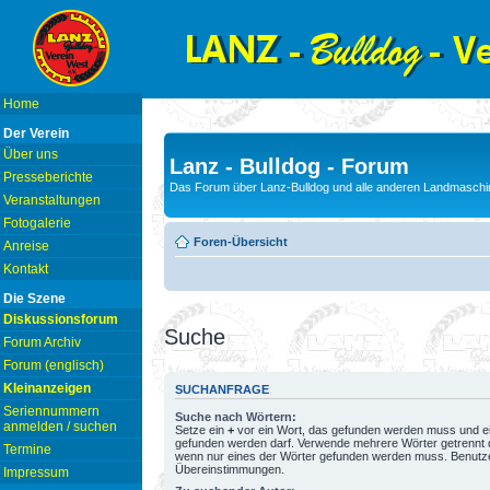
Home
Der Verein
Über uns
Lanz - Bulldog - Forum
Presseberichte
Das Forum über Lanz-Bulldog und alle anderen Landmaschin
Veranstaltungen
Fotogalerie
Foren-Übersicht
Anreise
Kontakt
Die Szene
Diskussionsforum
Suche
Forum Archiv
Forum (englisch)
Kleinanzeigen
SUCHANFRAGE
Seriennummern
Suche nach Wörtern:
anmelden / suchen
Setze ein
+
vor ein Wort, das gefunden werden muss und e
gefunden werden darf. Verwende mehrere Wörter getrennt
Termine
wenn nur eines der Wörter gefunden werden muss. Benutze ei
Übereinstimmungen.
Impressum