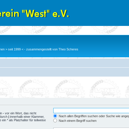
en > seit 1999 < - zusammengestellt von Theo Scheres
in
-
vor ein Wort, das nicht
Nach allen Begriffen suchen oder Suche wie ang
 durch
|
innerhalb einer Klammer,
n * als Platzhalter für teilweise
Nach einem Begriff suchen