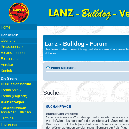
Home
Der Verein
Über uns
Lanz - Bulldog - Forum
Presseberichte
Das Forum über Lanz-Bulldog und alle anderen Landmaschin
Veranstaltungen
Scheres
Fotogalerie
Anreise
Foren-Übersicht
Kontakt
Die Szene
Diskussionsforum
Forum Archiv
Suche
Forum (englisch)
Kleinanzeigen
SUCHANFRAGE
Seriennummern
anmelden / suchen
Suche nach Wörtern:
Setze ein
+
vor ein Wort, das gefunden werden muss und e
Termine
vor ein Wort, das nicht gefunden werden darf. Verwende m
Wörter getrennt durch
|
innerhalb einer Klammer, wenn nur 
Impressum
der Wörter gefunden werden muss. Benutze ein * als Platzh