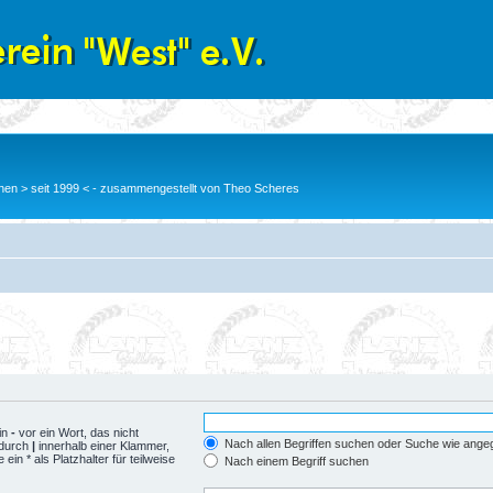
en > seit 1999 < - zusammengestellt von Theo Scheres
in
-
vor ein Wort, das nicht
Nach allen Begriffen suchen oder Suche wie ang
 durch
|
innerhalb einer Klammer,
n * als Platzhalter für teilweise
Nach einem Begriff suchen