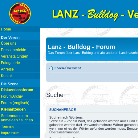
Home
Der Verein
Über uns
Lanz - Bulldog - Forum
Presseberichte
Das Forum über Lanz-Bulldog und alle anderen Landmaschin
Veranstaltungen
Fotogalerie
Foren-Übersicht
Anreise
Kontakt
Die Szene
Diskussionsforum
Suche
Forum Archiv
Forum (englisch)
Kleinanzeigen
SUCHANFRAGE
Seriennummern
Suche nach Wörtern:
anmelden / suchen
Setze ein
+
vor ein Wort, das gefunden werden muss und e
gefunden werden darf. Verwende mehrere Wörter getrennt
Termine
wenn nur eines der Wörter gefunden werden muss. Benutze ei
Übereinstimmungen.
Impressum