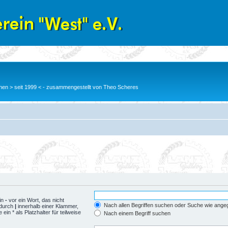
en > seit 1999 < - zusammengestellt von Theo Scheres
in
-
vor ein Wort, das nicht
Nach allen Begriffen suchen oder Suche wie ang
 durch
|
innerhalb einer Klammer,
n * als Platzhalter für teilweise
Nach einem Begriff suchen