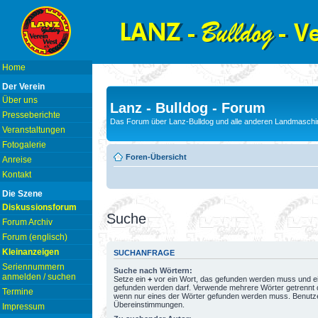
Home
Der Verein
Über uns
Lanz - Bulldog - Forum
Presseberichte
Das Forum über Lanz-Bulldog und alle anderen Landmaschin
Veranstaltungen
Fotogalerie
Foren-Übersicht
Anreise
Kontakt
Die Szene
Diskussionsforum
Suche
Forum Archiv
Forum (englisch)
Kleinanzeigen
SUCHANFRAGE
Seriennummern
Suche nach Wörtern:
anmelden / suchen
Setze ein
+
vor ein Wort, das gefunden werden muss und e
gefunden werden darf. Verwende mehrere Wörter getrennt
Termine
wenn nur eines der Wörter gefunden werden muss. Benutze ei
Übereinstimmungen.
Impressum