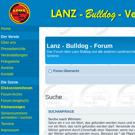
Home
Der Verein
Über uns
Lanz - Bulldog - Forum
Presseberichte
Das Forum über Lanz-Bulldog und alle anderen Landmaschin
Veranstaltungen
Scheres
Fotogalerie
Anreise
Foren-Übersicht
Kontakt
Die Szene
Diskussionsforum
Forum Archiv
Suche
Forum (englisch)
Kleinanzeigen
SUCHANFRAGE
Seriennummern
anmelden / suchen
Suche nach Wörtern:
Setze ein
+
vor ein Wort, das gefunden werden muss und e
Termine
vor ein Wort, das nicht gefunden werden darf. Verwende m
Wörter getrennt durch
|
innerhalb einer Klammer, wenn nur 
Impressum
der Wörter gefunden werden muss. Benutze ein * als Platzh