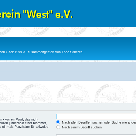
en > seit 1999 < - zusammengestellt von Theo Scheres
in
-
vor ein Wort, das nicht
Nach allen Begriffen suchen oder Suche wie ang
 durch
|
innerhalb einer Klammer,
n * als Platzhalter für teilweise
Nach einem Begriff suchen