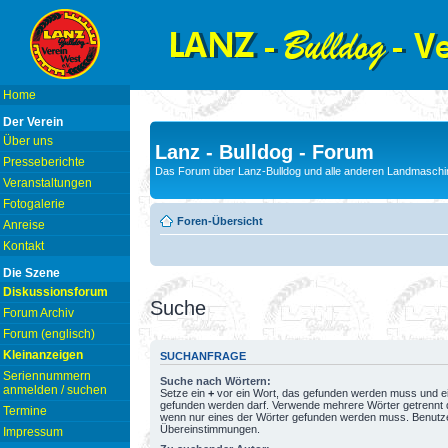
Home
Der Verein
Über uns
Lanz - Bulldog - Forum
Presseberichte
Das Forum über Lanz-Bulldog und alle anderen Landmaschin
Veranstaltungen
Fotogalerie
Foren-Übersicht
Anreise
Kontakt
Die Szene
Diskussionsforum
Suche
Forum Archiv
Forum (englisch)
Kleinanzeigen
SUCHANFRAGE
Seriennummern
Suche nach Wörtern:
anmelden / suchen
Setze ein
+
vor ein Wort, das gefunden werden muss und e
gefunden werden darf. Verwende mehrere Wörter getrennt
Termine
wenn nur eines der Wörter gefunden werden muss. Benutze ei
Übereinstimmungen.
Impressum