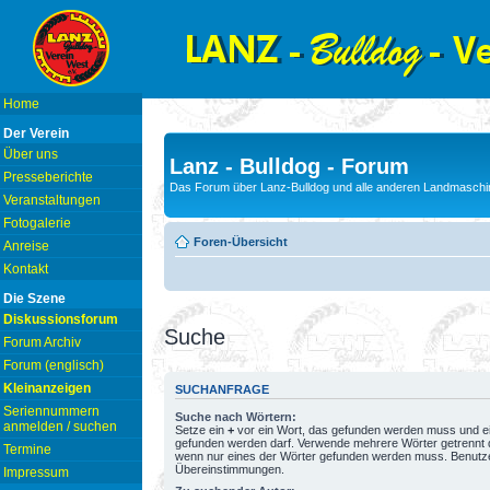
Home
Der Verein
Über uns
Lanz - Bulldog - Forum
Presseberichte
Das Forum über Lanz-Bulldog und alle anderen Landmaschin
Veranstaltungen
Fotogalerie
Foren-Übersicht
Anreise
Kontakt
Die Szene
Diskussionsforum
Suche
Forum Archiv
Forum (englisch)
Kleinanzeigen
SUCHANFRAGE
Seriennummern
Suche nach Wörtern:
anmelden / suchen
Setze ein
+
vor ein Wort, das gefunden werden muss und e
gefunden werden darf. Verwende mehrere Wörter getrennt
Termine
wenn nur eines der Wörter gefunden werden muss. Benutze ei
Übereinstimmungen.
Impressum