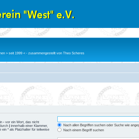
en > seit 1999 < - zusammengestellt von Theo Scheres
in
-
vor ein Wort, das nicht
Nach allen Begriffen suchen oder Suche wie ang
 durch
|
innerhalb einer Klammer,
n * als Platzhalter für teilweise
Nach einem Begriff suchen