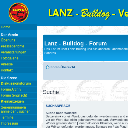
Home
Der Verein
Über uns
Lanz - Bulldog - Forum
Presseberichte
Das Forum über Lanz-Bulldog und alle anderen Landmaschin
Veranstaltungen
Scheres
Fotogalerie
Anreise
Foren-Übersicht
Kontakt
Die Szene
Diskussionsforum
Forum Archiv
Suche
Forum (englisch)
Kleinanzeigen
SUCHANFRAGE
Seriennummern
anmelden / suchen
Suche nach Wörtern:
Setze ein
+
vor ein Wort, das gefunden werden muss und e
Termine
vor ein Wort, das nicht gefunden werden darf. Verwende m
Wörter getrennt durch
|
innerhalb einer Klammer, wenn nur 
Impressum
der Wörter gefunden werden muss. Benutze ein * als Platzh