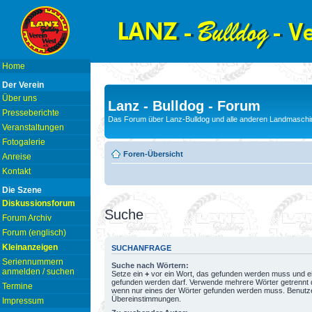
Home
Der Verein
Über uns
Lanz - Bulldog - Forum
Presseberichte
Das Forum über Lanz-Bulldog und alle anderen Landmaschin
Veranstaltungen
Fotogalerie
Foren-Übersicht
Anreise
Kontakt
Die Szene
Diskussionsforum
Suche
Forum Archiv
Forum (englisch)
Kleinanzeigen
SUCHANFRAGE
Seriennummern
Suche nach Wörtern:
anmelden / suchen
Setze ein
+
vor ein Wort, das gefunden werden muss und e
gefunden werden darf. Verwende mehrere Wörter getrennt
Termine
wenn nur eines der Wörter gefunden werden muss. Benutze ei
Übereinstimmungen.
Impressum