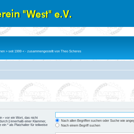
en > seit 1999 < - zusammengestellt von Theo Scheres
in
-
vor ein Wort, das nicht
Nach allen Begriffen suchen oder Suche wie ang
 durch
|
innerhalb einer Klammer,
n * als Platzhalter für teilweise
Nach einem Begriff suchen