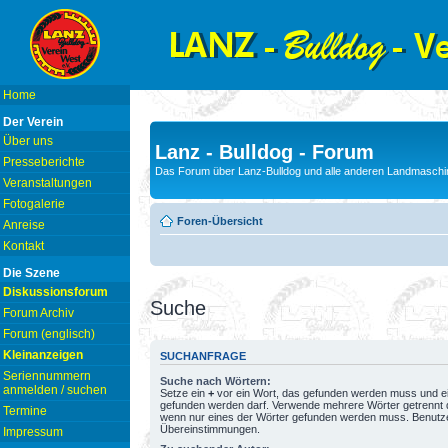
Home
Der Verein
Über uns
Lanz - Bulldog - Forum
Presseberichte
Das Forum über Lanz-Bulldog und alle anderen Landmaschin
Veranstaltungen
Fotogalerie
Foren-Übersicht
Anreise
Kontakt
Die Szene
Diskussionsforum
Suche
Forum Archiv
Forum (englisch)
Kleinanzeigen
SUCHANFRAGE
Seriennummern
Suche nach Wörtern:
anmelden / suchen
Setze ein
+
vor ein Wort, das gefunden werden muss und e
gefunden werden darf. Verwende mehrere Wörter getrennt
Termine
wenn nur eines der Wörter gefunden werden muss. Benutze ei
Übereinstimmungen.
Impressum