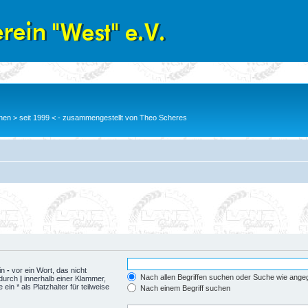
en > seit 1999 < - zusammengestellt von Theo Scheres
in
-
vor ein Wort, das nicht
Nach allen Begriffen suchen oder Suche wie ang
 durch
|
innerhalb einer Klammer,
n * als Platzhalter für teilweise
Nach einem Begriff suchen