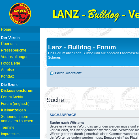
Home
Der Verein
Über uns
Lanz - Bulldog - Forum
Presseberichte
Das Forum über Lanz-Bulldog und alle anderen Landmaschin
Veranstaltungen
Scheres
Fotogalerie
Anreise
Foren-Übersicht
Kontakt
Die Szene
Diskussionsforum
Forum Archiv
Suche
Forum (englisch)
Kleinanzeigen
SUCHANFRAGE
Seriennummern
anmelden / suchen
Suche nach Wörtern:
Setze ein
+
vor ein Wort, das gefunden werden muss und e
Termine
vor ein Wort, das nicht gefunden werden darf. Verwende m
Wörter getrennt durch
|
innerhalb einer Klammer, wenn nur 
Impressum
der Wörter gefunden werden muss. Benutze ein * als Platzh