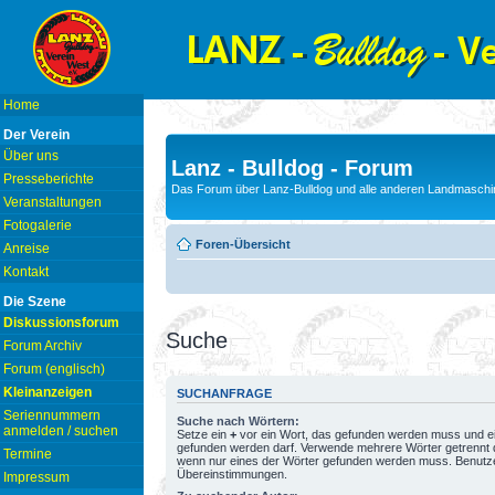
Home
Der Verein
Über uns
Lanz - Bulldog - Forum
Presseberichte
Das Forum über Lanz-Bulldog und alle anderen Landmaschin
Veranstaltungen
Fotogalerie
Foren-Übersicht
Anreise
Kontakt
Die Szene
Diskussionsforum
Suche
Forum Archiv
Forum (englisch)
Kleinanzeigen
SUCHANFRAGE
Seriennummern
Suche nach Wörtern:
anmelden / suchen
Setze ein
+
vor ein Wort, das gefunden werden muss und e
gefunden werden darf. Verwende mehrere Wörter getrennt
Termine
wenn nur eines der Wörter gefunden werden muss. Benutze ei
Übereinstimmungen.
Impressum