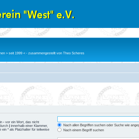
en > seit 1999 < - zusammengestellt von Theo Scheres
in
-
vor ein Wort, das nicht
Nach allen Begriffen suchen oder Suche wie ang
 durch
|
innerhalb einer Klammer,
n * als Platzhalter für teilweise
Nach einem Begriff suchen