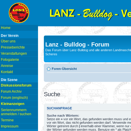
Home
Der Verein
Über uns
Lanz - Bulldog - Forum
Presseberichte
Das Forum über Lanz-Bulldog und alle anderen Landmaschin
Veranstaltungen
Scheres
Fotogalerie
Anreise
Foren-Übersicht
Kontakt
Die Szene
Diskussionsforum
Forum Archiv
Suche
Forum (englisch)
Kleinanzeigen
SUCHANFRAGE
Seriennummern
anmelden / suchen
Suche nach Wörtern:
Setze ein
+
vor ein Wort, das gefunden werden muss und e
Termine
vor ein Wort, das nicht gefunden werden darf. Verwende m
Wörter getrennt durch
|
innerhalb einer Klammer, wenn nur 
Impressum
der Wörter gefunden werden muss. Benutze ein * als Platzh