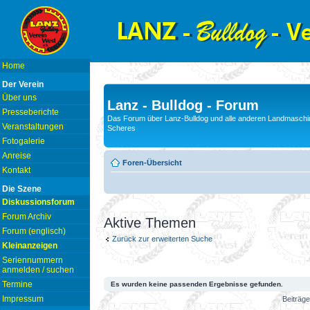
Home
Der Verein
Über uns
Lanz - Bulldog - Forum
Presseberichte
Das Forum über Lanz-Bulldog und alle anderen Landmaschin
Veranstaltungen
Scheres
Fotogalerie
Anreise
Foren-Übersicht
Kontakt
Die Szene
Diskussionsforum
Forum Archiv
Aktive Themen
Forum (englisch)
Zurück zur erweiterten Suche
Kleinanzeigen
Seriennummern
anmelden / suchen
Termine
Es wurden keine passenden Ergebnisse gefunden.
Impressum
Beiträge