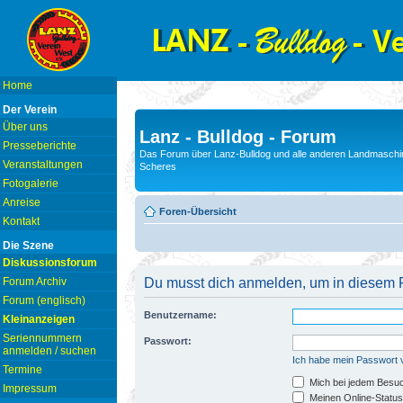
Home
Der Verein
Über uns
Lanz - Bulldog - Forum
Presseberichte
Das Forum über Lanz-Bulldog und alle anderen Landmaschin
Veranstaltungen
Scheres
Fotogalerie
Anreise
Foren-Übersicht
Kontakt
Die Szene
Diskussionsforum
Forum Archiv
Du musst dich anmelden, um in diesem F
Forum (englisch)
Benutzername:
Kleinanzeigen
Seriennummern
Passwort:
anmelden / suchen
Ich habe mein Passwort
Termine
Mich bei jedem Besu
Impressum
Meinen Online-Status