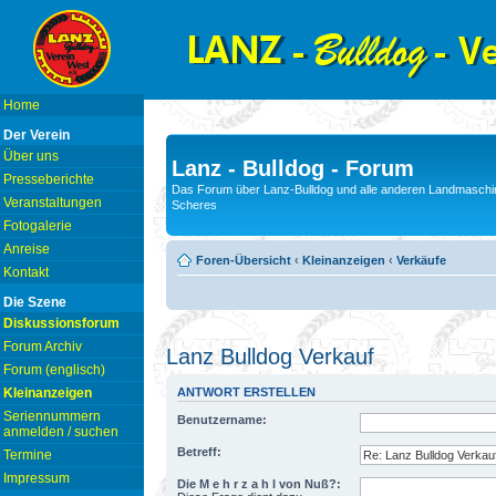
Home
Der Verein
Über uns
Lanz - Bulldog - Forum
Presseberichte
Das Forum über Lanz-Bulldog und alle anderen Landmaschin
Veranstaltungen
Scheres
Fotogalerie
Anreise
Foren-Übersicht
‹
Kleinanzeigen
‹
Verkäufe
Kontakt
Die Szene
Diskussionsforum
Forum Archiv
Lanz Bulldog Verkauf
Forum (englisch)
Kleinanzeigen
ANTWORT ERSTELLEN
Seriennummern
Benutzername:
anmelden / suchen
Betreff:
Termine
Impressum
Die M e h r z a h l von Nuß?: