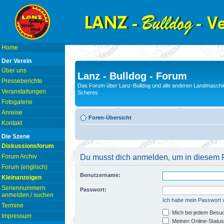
Home
Der Verein
Über uns
Lanz - Bulldog - Forum
Presseberichte
Das Forum über Lanz-Bulldog und alle anderen Landmaschin
Veranstaltungen
Scheres
Fotogalerie
Anreise
Foren-Übersicht
Kontakt
Die Szene
Diskussionsforum
Forum Archiv
Du musst dich anmelden, um in diesem F
Forum (englisch)
Benutzername:
Kleinanzeigen
Seriennummern
Passwort:
anmelden / suchen
Ich habe mein Passwort
Termine
Mich bei jedem Besu
Impressum
Meinen Online-Status